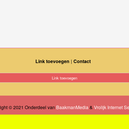
Link toevoegen
Contact
Link toevoegen
ight © 2021 Onderdeel van
BaakmanMedia
&
Vrolijk Internet S