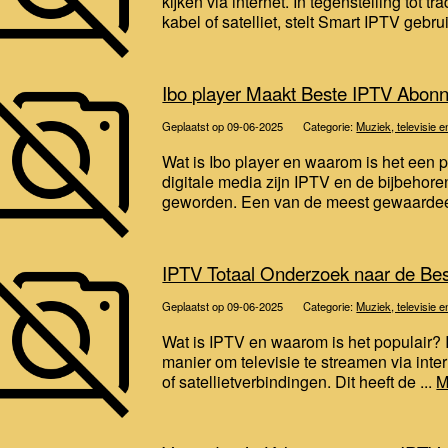
kijken via internet. In tegenstelling tot 
kabel of satelliet, stelt Smart IPTV gebrui
Ibo player Maakt Beste IPTV Abon
Geplaatst op 09-06-2025
Categorie:
Muziek, televisie e
Wat is Ibo player en waarom is het een 
digitale media zijn IPTV en de bijbeho
geworden. Een van de meest gewaardeerd
IPTV Totaal Onderzoek naar de Bes
Geplaatst op 09-06-2025
Categorie:
Muziek, televisie e
Wat is IPTV en waarom is het populair? I
manier om televisie te streamen via inter
of satellietverbindingen. Dit heeft de ...
M