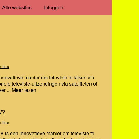
Alle websites
Inloggen
n films
nnovatieve manier om televisie te kijken via
ionele televisie-uitzendingen via satellieten of
er ...
Meer lezen
V?
n films
 is een innovatieve manier om televisie te