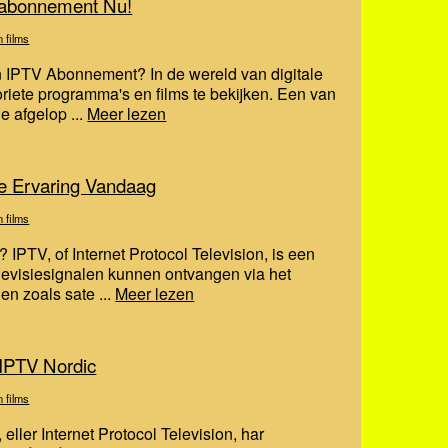
V abonnement Nu!
n films
 IPTV Abonnement? In de wereld van digitale
oriete programma's en films te bekijken. Een van
e afgelop ...
Meer lezen
sie Ervaring Vandaag
n films
 IPTV, of Internet Protocol Television, is een
evisiesignalen kunnen ontvangen via het
en zoals sate ...
Meer lezen
 IPTV Nordic
n films
eller Internet Protocol Television, har