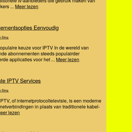
traditionele tv-aanbieders die gebruik maken van
kers ...
Meer lezen
nementsopties Eenvoudig
n films
populaire keuze voor IPTV In de wereld van
rende abonnementen steeds populairder
e applicaties voor het ...
Meer lezen
te IPTV Services
n films
PTV, of internetprotocoltelevisie, is een moderne
netverbindingen in plaats van traditionele kabel-
eer lezen