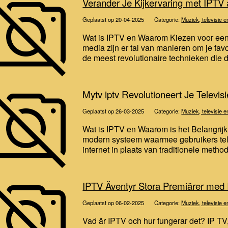
Verander Je Kijkervaring met IPT
Geplaatst op 20-04-2025
Categorie:
Muziek, televisie e
Wat is IPTV en Waarom Kiezen voor een
media zijn er tal van manieren om je fav
de meest revolutionaire technieken die d
Mytv iptv Revolutioneert Je Televi
Geplaatst op 26-03-2025
Categorie:
Muziek, televisie e
Wat is IPTV en Waarom is het Belangrijk?
modern systeem waarmee gebruikers tel
internet in plaats van traditionele method
IPTV Äventyr Stora Premiärer med
Geplaatst op 06-02-2025
Categorie:
Muziek, televisie e
Vad är IPTV och hur fungerar det? IP TV, 